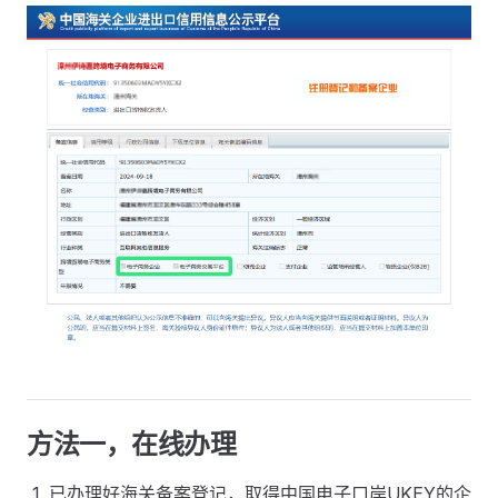
方法一，在线办理
已办理好海关备案登记，取得中国电子口岸UKEY的企